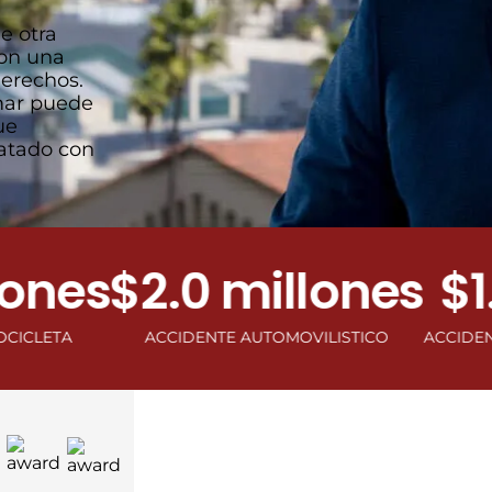
e otra
con una
derechos.
mar puede
ue
atado con
es
$2.0 millones
$1.0 
ACCIDENTE AUTOMOVILISTICO
ACCIDENTE DE VI