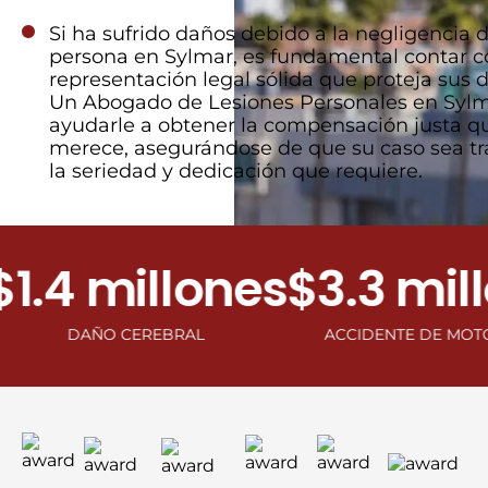
Si ha sufrido daños debido a la negligencia d
persona en Sylmar, es fundamental contar 
representación legal sólida que proteja sus 
Un Abogado de Lesiones Personales en Syl
ayudarle a obtener la compensación justa q
merece, asegurándose de que su caso sea tr
la seriedad y dedicación que requiere.
4 millones
$3.3 millon
DAÑO CEREBRAL
ACCIDENTE DE MOTOCICLETA