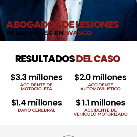
ABOGADOS DE LESIONES
PERSONALES EN
WASCO
RESULTADOS
DEL CASO
$3.3 millones
$2.0 millones
ACCIDENTE DE
ACCIDENTE
MOTOCICLETA
AUTOMOVILISTICO
$1.4 millones
$ 1.1 millones
DAÑO CEREBRAL
ACCIDENTE DE
VEHÍCULO MOTORIZADO