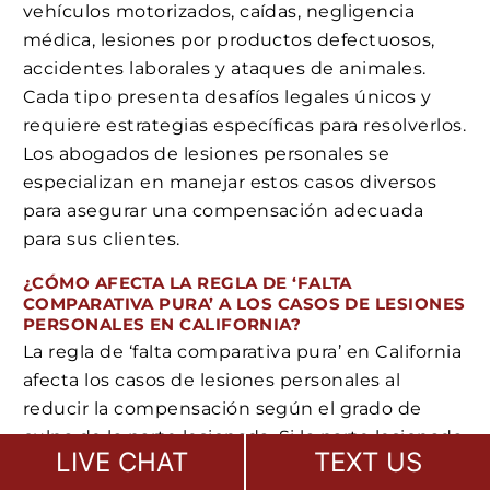
vehículos motorizados, caídas, negligencia
médica, lesiones por productos defectuosos,
accidentes laborales y ataques de animales.
Cada tipo presenta desafíos legales únicos y
requiere estrategias específicas para resolverlos.
Los abogados de lesiones personales se
especializan en manejar estos casos diversos
para asegurar una compensación adecuada
para sus clientes.
¿CÓMO AFECTA LA REGLA DE ‘FALTA
COMPARATIVA PURA’ A LOS CASOS DE LESIONES
PERSONALES EN CALIFORNIA?
La regla de ‘falta comparativa pura’ en California
afecta los casos de lesiones personales al
reducir la compensación según el grado de
culpa de la parte lesionada. Si la parte lesionada
LIVE CHAT
TEXT US
tiene parte de la culpa en el incidente, su