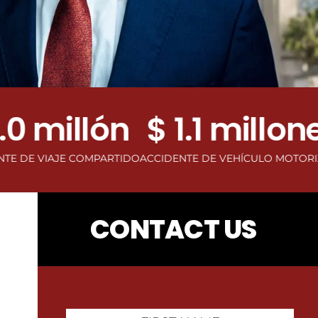
millón
$ 1.1 millones
$
IAJE COMPARTIDO
ACCIDENTE DE VEHÍCULO MOTORIZADO
AC
CONTACT US
First