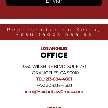
SMS
de
Heidari
Law
Group
relacionados
Representación Seria,
con
Resultados Reales
noticias
legales
al
LOS ANGELES
número
OFFICE
de
teléfono
proporcionado
3530 WILSHIRE BLVD. SUITE 710
arriba.
La
LOS ANGELES, CA 90010
frecuencia
TEL: 213-884-4881
de
FAX: 213-884-4588
los
SMS
info@HeidariLawGroup.com
puede
variar.
Pueden