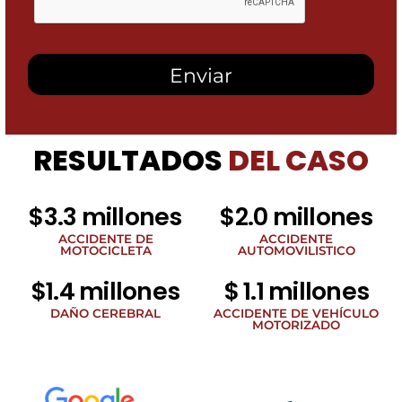
esta
casilla,
autorizo
recibir
mensajes
SMS
de
Heidari
Law
RESULTADOS
DEL CASO
Group
relacionados
con
noticias
$3.3 millones
$2.0 millones
legales
al
ACCIDENTE DE
ACCIDENTE
MOTOCICLETA
AUTOMOVILISTICO
número
de
$1.4 millones
$ 1.1 millones
teléfono
proporcionado
DAÑO CEREBRAL
ACCIDENTE DE VEHÍCULO
arriba.
MOTORIZADO
La
frecuencia
de
los