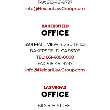
FAX: 916-461-9797
condiciones
de
info@HeidariLawGroup.com
SMS
.
BAKERSFIELD
OFFICE
3501 MALL VIEW RD SUITE 105
BAKERSFIELD, CA 93306
TEL: 661-409-0000
FAX: 916-461-9797
info@HeidariLawGroup.com
LAS VEGAS
OFFICE
611 S 6TH STREET