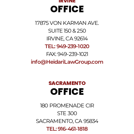
IRVINE
aplicarse
OFFICE
cargos
por
datos.
17875 VON KARMAN AVE.
Para
obtener
SUITE 150 & 250
ayuda,
IRVINE, CA 92614
responda
TEL: 949-239-1020
HELP.
Responda
FAX: 949-239-1021
STOP
info@HeidariLawGroup.com
para
darse
de
baja.
SACRAMENTO
Revise
OFFICE
nuestra
Política
de
180 PROMENADE CIR
privacidad
STE 300
y
nuestros
SACRAMENTO, CA 95834
Términos
TEL: 916-461-1818
y