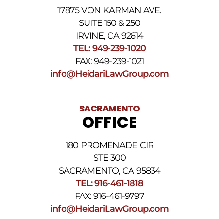
datos.
17875 VON KARMAN AVE.
Para
obtener
SUITE 150 & 250
ayuda,
IRVINE, CA 92614
responda
TEL: 949-239-1020
HELP.
Responda
FAX: 949-239-1021
STOP
info@HeidariLawGroup.com
para
darse
de
baja.
SACRAMENTO
Revise
OFFICE
nuestra
Política
de
180 PROMENADE CIR
privacidad
STE 300
y
nuestros
SACRAMENTO, CA 95834
Términos
TEL: 916-461-1818
y
FAX: 916-461-9797
condiciones
de
info@HeidariLawGroup.com
SMS
.