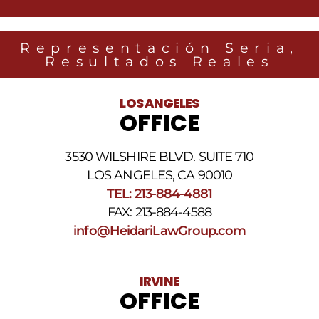
Law
Group
relacionados
Representación Seria,
con
Resultados Reales
noticias
legales
al
LOS ANGELES
número
OFFICE
de
teléfono
proporcionado
3530 WILSHIRE BLVD. SUITE 710
arriba.
La
LOS ANGELES, CA 90010
frecuencia
TEL: 213-884-4881
de
FAX: 213-884-4588
los
SMS
info@HeidariLawGroup.com
puede
variar.
Pueden
IRVINE
aplicarse
OFFICE
cargos
por