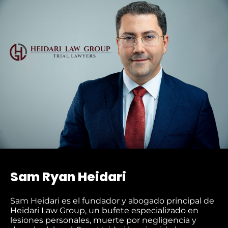
TIL
y
condiciones
OU
de
SMS
.
IN
Sam Ryan Heidari
Sam Heidari es el fundador y abogado principal de
Heidari Law Group, un bufete especializado en
lesiones personales, muerte por negligencia y