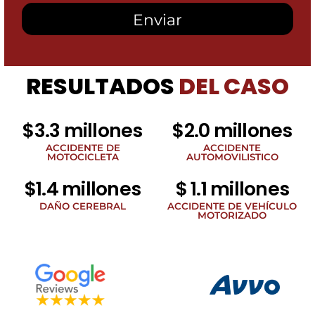
recibir
mensajes
SMS
de
Heidari
Law
RESULTADOS
DEL CASO
Group
relacionados
con
noticias
$3.3 millones
$2.0 millones
legales
al
ACCIDENTE DE
ACCIDENTE
MOTOCICLETA
AUTOMOVILISTICO
número
de
$1.4 millones
$ 1.1 millones
teléfono
proporcionado
DAÑO CEREBRAL
ACCIDENTE DE VEHÍCULO
arriba.
MOTORIZADO
La
frecuencia
de
los
SMS
puede
variar.