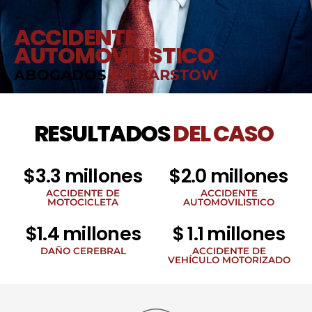
ACCIDENTE
AUTOMOVILISTICO
ABOGADOS
EN BARSTOW
RESULTADOS
DEL CASO
$3.3 millones
$2.0 millones
ACCIDENTE DE
ACCIDENTE
MOTOCICLETA
AUTOMOVILISTICO
$1.4 millones
$ 1.1 millones
DAÑO CEREBRAL
ACCIDENTE DE
VEHÍCULO MOTORIZADO