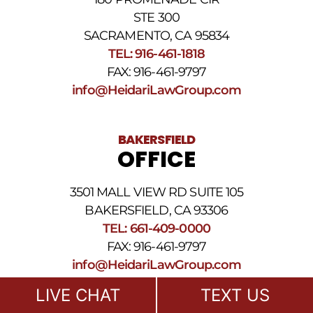
privacidad
STE 300
y
nuestros
SACRAMENTO, CA 95834
Términos
TEL: 916-461-1818
y
FAX: 916-461-9797
condiciones
de
info@HeidariLawGroup.com
SMS
.
BAKERSFIELD
OFFICE
3501 MALL VIEW RD SUITE 105
BAKERSFIELD, CA 93306
TEL: 661-409-0000
FAX: 916-461-9797
info@HeidariLawGroup.com
LIVE CHAT
TEXT US