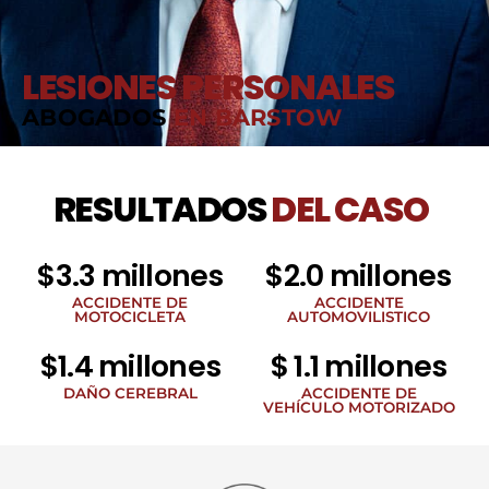
LESIONES PERSONALES
ABOGADOS
EN BARSTOW
RESULTADOS
DEL CASO
$3.3 millones
$2.0 millones
ACCIDENTE DE
ACCIDENTE
MOTOCICLETA
AUTOMOVILISTICO
$1.4 millones
$ 1.1 millones
DAÑO CEREBRAL
ACCIDENTE DE
VEHÍCULO MOTORIZADO