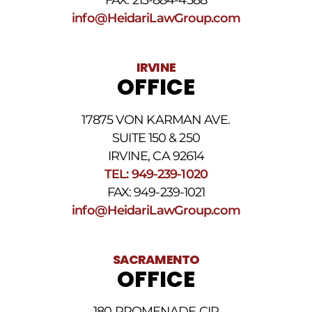
los
SMS
info@HeidariLawGroup.com
puede
variar.
Pueden
IRVINE
aplicarse
OFFICE
cargos
por
datos.
17875 VON KARMAN AVE.
Para
obtener
SUITE 150 & 250
ayuda,
IRVINE, CA 92614
responda
TEL: 949-239-1020
HELP.
Responda
FAX: 949-239-1021
STOP
info@HeidariLawGroup.com
para
darse
de
baja.
SACRAMENTO
Revise
OFFICE
nuestra
Política
de
180 PROMENADE CIR