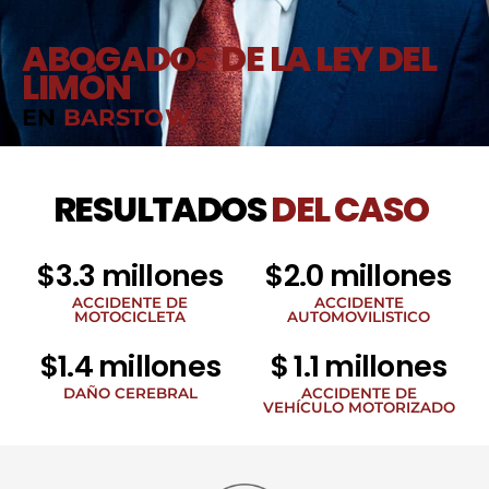
ABOGADOS DE LA LEY DEL
LIMÓN
EN
BARSTOW
RESULTADOS
DEL CASO
$3.3 millones
$2.0 millones
ACCIDENTE DE
ACCIDENTE
MOTOCICLETA
AUTOMOVILISTICO
$1.4 millones
$ 1.1 millones
DAÑO CEREBRAL
ACCIDENTE DE
VEHÍCULO MOTORIZADO