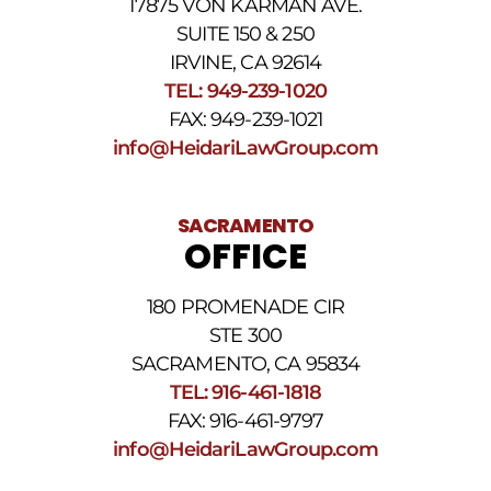
17875 VON KARMAN AVE.
Para
obtener
SUITE 150 & 250
ayuda,
IRVINE, CA 92614
responda
TEL: 949-239-1020
HELP.
Responda
FAX: 949-239-1021
STOP
info@HeidariLawGroup.com
para
darse
de
baja.
SACRAMENTO
Revise
OFFICE
nuestra
Política
de
180 PROMENADE CIR
privacidad
STE 300
y
nuestros
SACRAMENTO, CA 95834
Términos
TEL: 916-461-1818
y
FAX: 916-461-9797
condiciones
de
info@HeidariLawGroup.com
SMS
.