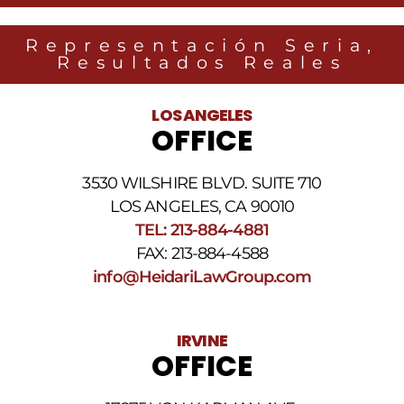
Group
relacionados
Representación Seria,
con
Resultados Reales
noticias
legales
al
LOS ANGELES
número
OFFICE
de
teléfono
proporcionado
3530 WILSHIRE BLVD. SUITE 710
arriba.
La
LOS ANGELES, CA 90010
frecuencia
TEL: 213-884-4881
de
FAX: 213-884-4588
los
SMS
info@HeidariLawGroup.com
puede
variar.
Pueden
IRVINE
aplicarse
OFFICE
cargos
por
datos.