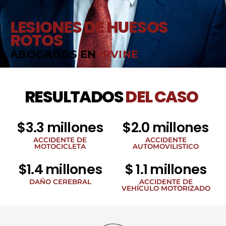
LESIONES DE HUESOS
ROTOS
ABOGADOS EN
IRVINE
RESULTADOS
DEL CASO
$3.3 millones
$2.0 millones
ACCIDENTE DE
ACCIDENTE
MOTOCICLETA
AUTOMOVILISTICO
$1.4 millones
$ 1.1 millones
DAÑO CEREBRAL
ACCIDENTE DE
VEHÍCULO MOTORIZADO