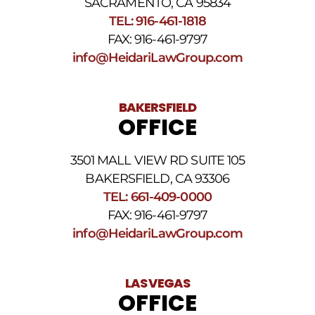
nuestros
SACRAMENTO, CA 95834
Términos
TEL: 916-461-1818
y
FAX: 916-461-9797
condiciones
de
info@HeidariLawGroup.com
SMS
.
BAKERSFIELD
OFFICE
3501 MALL VIEW RD SUITE 105
BAKERSFIELD, CA 93306
TEL: 661-409-0000
FAX: 916-461-9797
info@HeidariLawGroup.com
LAS VEGAS
OFFICE