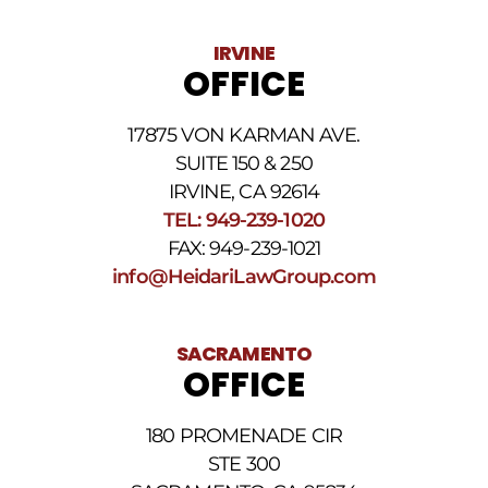
variar.
Pueden
IRVINE
aplicarse
OFFICE
cargos
por
datos.
17875 VON KARMAN AVE.
Para
obtener
SUITE 150 & 250
ayuda,
IRVINE, CA 92614
responda
TEL: 949-239-1020
HELP.
Responda
FAX: 949-239-1021
STOP
info@HeidariLawGroup.com
para
darse
de
baja.
SACRAMENTO
Revise
OFFICE
nuestra
Política
de
180 PROMENADE CIR
privacidad
STE 300
y