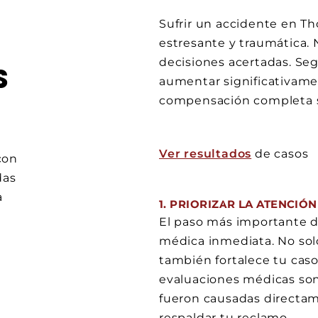
Sufrir un accidente en T
estresante y traumática. 
decisiones acertadas. Se
S
aumentar significativame
compensación completa si
Ver resultados
de casos
con
das
a
1. PRIORIZAR LA ATENCIÓ
El paso más importante d
médica inmediata. No sol
también fortalece tu caso
evaluaciones médicas so
fueron causadas directame
respaldar tu reclamo.