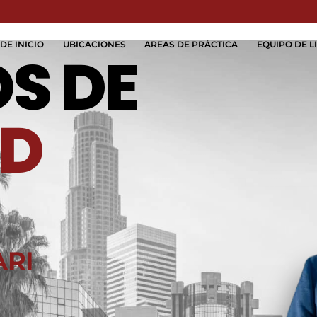
Skip to Main Content
DE INICIO
UBICACIONES
AREAS DE PRÁCTICA
EQUIPO DE LI
S DE
D
ARI