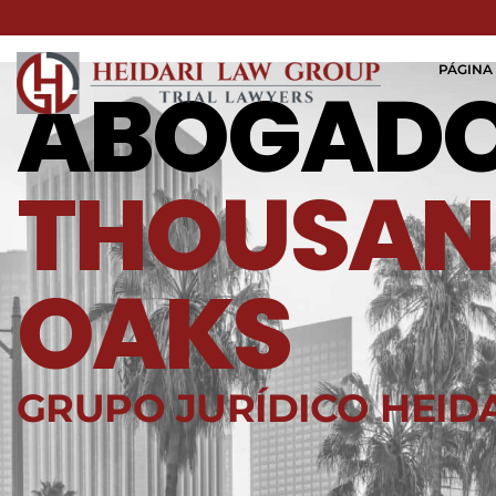
PÁGINA 
ABOGADO
THOUSAN
OAKS
GRUPO JURÍDICO HEID