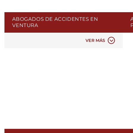
ABOGADOS DE ACCIDENTES EN
VENTURA
ACCIDENTES AUTOMOVILÍSTICOS
VER MÁS
TERMINACIÓN INJUSTA
DISCRIMINACIÓN EN EL LUGAR DE
TRABAJO
REPRESALIAS EN EL LUGAR DE TRABAJO