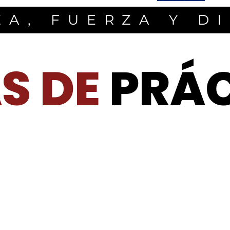
A, FUERZA Y D
S DE
PRÁ