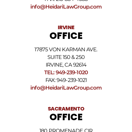
SMS
info@HeidariLawGroup.com
puede
variar.
Pueden
IRVINE
aplicarse
OFFICE
cargos
por
datos.
17875 VON KARMAN AVE.
Para
obtener
SUITE 150 & 250
ayuda,
IRVINE, CA 92614
responda
TEL: 949-239-1020
HELP.
Responda
FAX: 949-239-1021
STOP
info@HeidariLawGroup.com
para
darse
de
baja.
SACRAMENTO
Revise
OFFICE
nuestra
Política
de
180 PROMENADE CIR