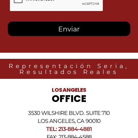
esta
casilla,
autorizo
recibir
mensajes
SMS
de
Heidari
Law
Group
relacionados
Representación Seria,
con
Resultados Reales
noticias
legales
al
LOS ANGELES
número
OFFICE
de
teléfono
proporcionado
3530 WILSHIRE BLVD. SUITE 710
arriba.
La
LOS ANGELES, CA 90010
frecuencia
TEL: 213-884-4881
de
FAX: 213-884-4588
los