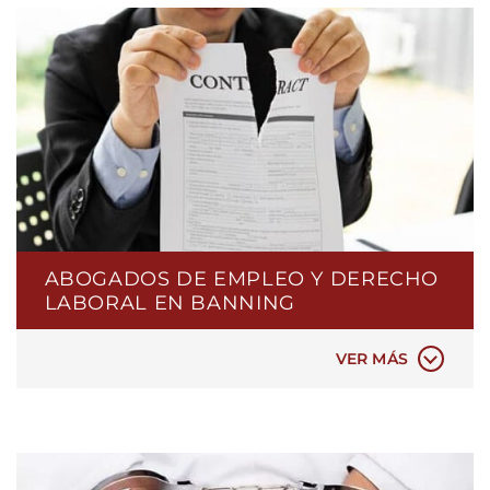
TERMINACIÓN INJUSTA
DISCRIMINACIÓN EN EL LUGAR DE TRABAJO
REPRESALIAS EN EL LUGAR DE TRABAJO
ACOSO LABORAL
DISPUTA DE SALARIOS Y HORAS
COMPENSACIÓN DE TRABAJADORES
DISCRIMINACIÓN POR EDAD
DISCRIMINACIÓN POR DISCAPACIDAD
ABOGADOS DE EMPLEO Y DERECHO
DISCRIMINACIÓN DE GÉNERO
LABORAL EN BANNING
DISCRIMINACIÓN POR EMBARAZO
LA DISCRIMINACIÓN RACIAL
VER MÁS