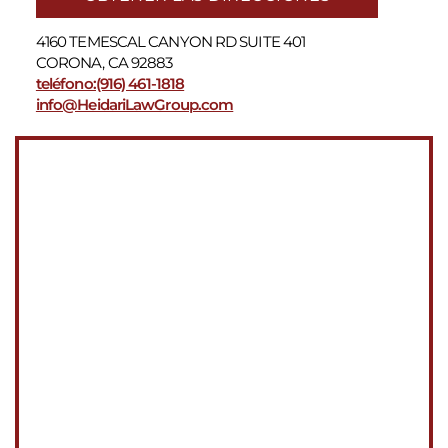
4160 TEMESCAL CANYON RD SUITE 401
CORONA, CA 92883
teléfono:(916) 461-1818
info@HeidariLawGroup.com