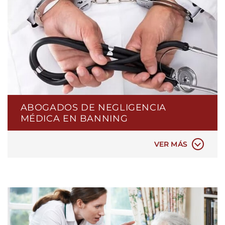
ABOGADOS DE NEGLIGENCIA
NEGLIGENCIA EN EMERGENCIAS Y
MÉDICA EN BANNING
HOSPITALES
DIAGNÓSTICO MÉDICO ERRÓNEO
VER MÁS