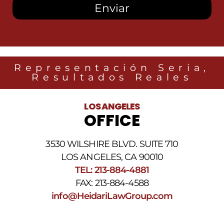
mensajes
SMS
de
Heidari
Law
Group
relacionados
Representación Seria,
con
Resultados Reales
noticias
legales
al
LOS ANGELES
número
OFFICE
de
teléfono
proporcionado
3530 WILSHIRE BLVD. SUITE 710
arriba.
La
LOS ANGELES, CA 90010
frecuencia
TEL: 213-884-4881
de
FAX: 213-884-4588
los
SMS
info@HeidariLawGroup.com
puede
variar.
Pueden