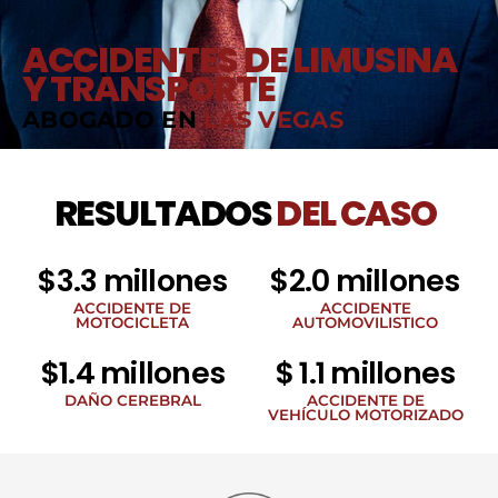
ACCIDENTES DE LIMUSINA
Y TRANSPORTE
ABOGADO EN
LAS VEGAS
RESULTADOS
DEL CASO
$3.3 millones
$2.0 millones
ACCIDENTE DE
ACCIDENTE
MOTOCICLETA
AUTOMOVILISTICO
$1.4 millones
$ 1.1 millones
DAÑO CEREBRAL
ACCIDENTE DE
VEHÍCULO MOTORIZADO