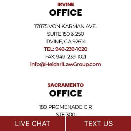
IRVINE
aplicarse
OFFICE
cargos
por
datos.
17875 VON KARMAN AVE.
Para
obtener
SUITE 150 & 250
ayuda,
IRVINE, CA 92614
responda
TEL: 949-239-1020
HELP.
Responda
FAX: 949-239-1021
STOP
info@HeidariLawGroup.com
para
darse
de
baja.
SACRAMENTO
Revise
OFFICE
nuestra
Política
de
180 PROMENADE CIR
privacidad
STE 300
y
nuestros
SACRAMENTO, CA 95834
LIVE CHAT
TEXT US
Términos
TEL: 916-461-1818