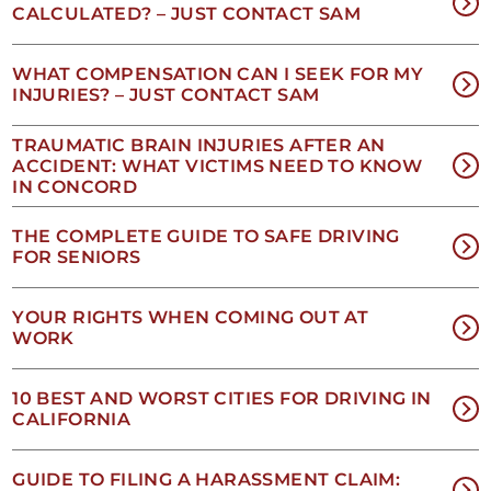
privacidad
CALCULATED? – JUST CONTACT SAM
y
nuestros
Términos
WHAT COMPENSATION CAN I SEEK FOR MY
y
INJURIES? – JUST CONTACT SAM
condiciones
de
TRAUMATIC BRAIN INJURIES AFTER AN
SMS
.
ACCIDENT: WHAT VICTIMS NEED TO KNOW
IN CONCORD
THE COMPLETE GUIDE TO SAFE DRIVING
FOR SENIORS
YOUR RIGHTS WHEN COMING OUT AT
WORK
NO
10 BEST AND WORST CITIES FOR DRIVING IN
CALIFORNIA
EES
GUIDE TO FILING A HARASSMENT CLAIM: