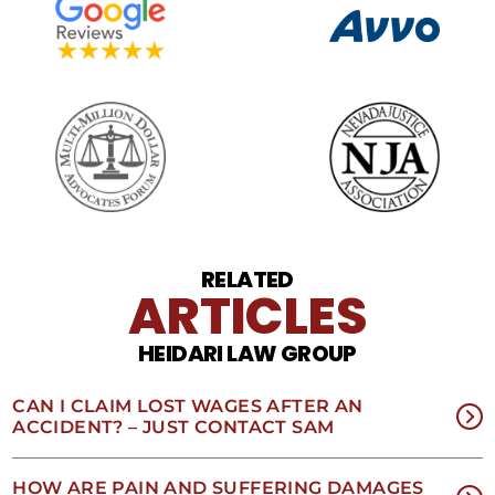
SMS
puede
variar.
Pueden
aplicarse
cargos
por
datos.
Para
obtener
ayuda,
responda
HELP.
RELATED
ARTICLES
Responda
STOP
para
HEIDARI LAW GROUP
darse
de
baja.
CAN I CLAIM LOST WAGES AFTER AN
Revise
ACCIDENT? – JUST CONTACT SAM
nuestra
Política
de
HOW ARE PAIN AND SUFFERING DAMAGES