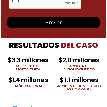
esta
casilla,
autorizo
recibir
mensajes
SMS
de
Heidari
Law
RESULTADOS
DEL CASO
Group
relacionados
con
noticias
$3.3 millones
$2.0 millones
legales
al
ACCIDENTE DE
ACCIDENTE
MOTOCICLETA
AUTOMOVILISTICO
número
de
$1.4 millones
$ 1.1 millones
teléfono
proporcionado
DAÑO CEREBRAL
ACCIDENTE DE VEHÍCULO
arriba.
MOTORIZADO
La
frecuencia
de
los