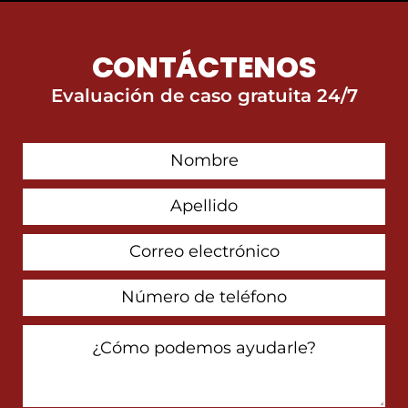
CONTÁCTENOS
Evaluación de caso gratuita 24/7
First
Contact
Name
Last
Name
Email
Address
Phone
Number
How
Can
We
Help
You?