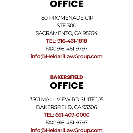
OFFICE
nuestra
Política
de
180 PROMENADE CIR
privacidad
STE 300
y
nuestros
SACRAMENTO, CA 95834
Términos
TEL: 916-461-1818
y
FAX: 916-461-9797
condiciones
de
info@HeidariLawGroup.com
SMS
.
BAKERSFIELD
OFFICE
3501 MALL VIEW RD SUITE 105
BAKERSFIELD, CA 93306
TEL: 661-409-0000
FAX: 916-461-9797
info@HeidariLawGroup.com