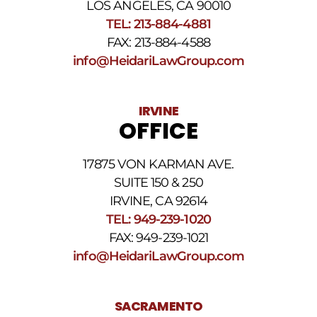
La
LOS ANGELES, CA 90010
frecuencia
TEL: 213-884-4881
de
FAX: 213-884-4588
los
SMS
info@HeidariLawGroup.com
puede
variar.
Pueden
IRVINE
aplicarse
OFFICE
cargos
por
datos.
17875 VON KARMAN AVE.
Para
obtener
SUITE 150 & 250
ayuda,
IRVINE, CA 92614
responda
TEL: 949-239-1020
HELP.
Responda
FAX: 949-239-1021
STOP
info@HeidariLawGroup.com
para
darse
de
baja.
SACRAMENTO
Revise