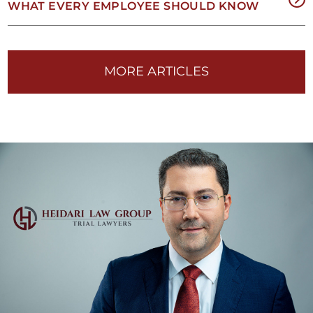
WHAT EVERY EMPLOYEE SHOULD KNOW
1-
33-
MORE ARTICLES
25-
454
TIL
OU
IN