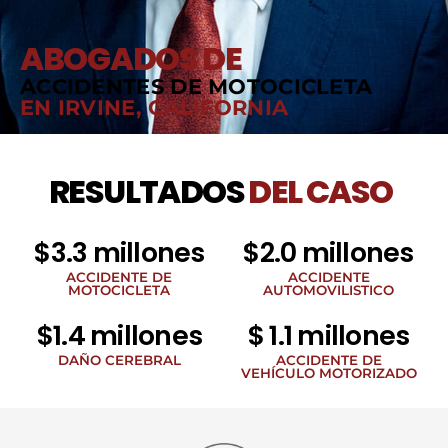
ABOGADOS DE
ACCIDENTES DE MOTOCICLETA
EN IRVINE, CALIFORNIA
RESULTADOS
DEL CASO
$3.3 millones
$2.0 millones
ACCIDENTE DE
ACCIDENTE
MOTOCICLETA
AUTOMOVILISTICO
$1.4 millones
$ 1.1 millones
DAÑO CEREBRAL
ACCIDENTE DE
VEHÍCULO MOTORIZADO