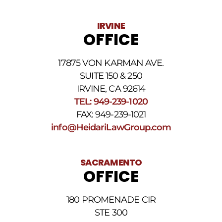
variar.
Pueden
IRVINE
aplicarse
OFFICE
cargos
por
datos.
17875 VON KARMAN AVE.
Para
obtener
SUITE 150 & 250
ayuda,
IRVINE, CA 92614
responda
TEL: 949-239-1020
HELP.
Responda
FAX: 949-239-1021
STOP
info@HeidariLawGroup.com
para
darse
de
baja.
SACRAMENTO
Revise
OFFICE
nuestra
Política
de
180 PROMENADE CIR
privacidad
STE 300
y