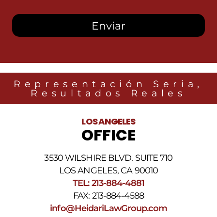
autorizo
recibir
mensajes
SMS
de
Heidari
Law
Group
relacionados
Representación Seria,
con
Resultados Reales
noticias
legales
al
LOS ANGELES
número
OFFICE
de
teléfono
proporcionado
3530 WILSHIRE BLVD. SUITE 710
arriba.
La
LOS ANGELES, CA 90010
frecuencia
TEL: 213-884-4881
de
FAX: 213-884-4588
los
SMS
info@HeidariLawGroup.com
puede