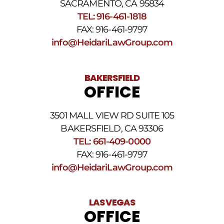
nuestros
SACRAMENTO, CA 95834
Términos
TEL: 916-461-1818
y
FAX: 916-461-9797
condiciones
de
info@HeidariLawGroup.com
SMS
.
BAKERSFIELD
OFFICE
3501 MALL VIEW RD SUITE 105
BAKERSFIELD, CA 93306
TEL: 661-409-0000
FAX: 916-461-9797
info@HeidariLawGroup.com
LAS VEGAS
OFFICE