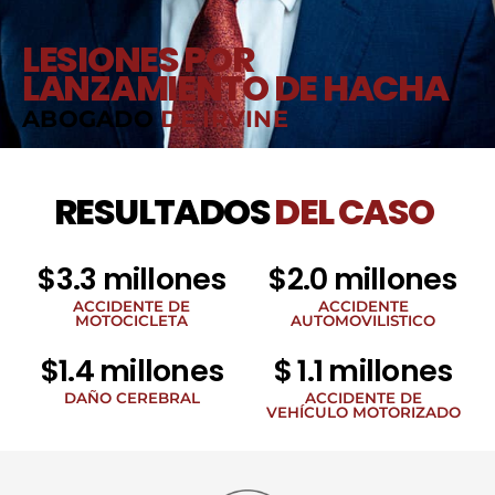
LESIONES POR
LANZAMIENTO DE HACHA
ABOGADO
DE IRVINE
RESULTADOS
DEL CASO
$3.3 millones
$2.0 millones
ACCIDENTE DE
ACCIDENTE
MOTOCICLETA
AUTOMOVILISTICO
$1.4 millones
$ 1.1 millones
DAÑO CEREBRAL
ACCIDENTE DE
VEHÍCULO MOTORIZADO