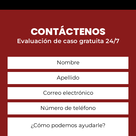
CONTÁCTENOS
Evaluación de caso gratuita 24/7
First
Contact
Name
Last
Name
Email
Address
Phone
Number
How
Can
We