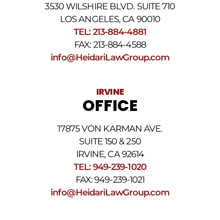
3530 WILSHIRE BLVD. SUITE 710
arriba.
La
LOS ANGELES, CA 90010
frecuencia
TEL: 213-884-4881
de
FAX: 213-884-4588
los
SMS
info@HeidariLawGroup.com
puede
variar.
Pueden
IRVINE
aplicarse
OFFICE
cargos
por
datos.
17875 VON KARMAN AVE.
Para
obtener
SUITE 150 & 250
ayuda,
IRVINE, CA 92614
responda
TEL: 949-239-1020
HELP.
Responda
FAX: 949-239-1021
STOP
info@HeidariLawGroup.com
para
darse
de