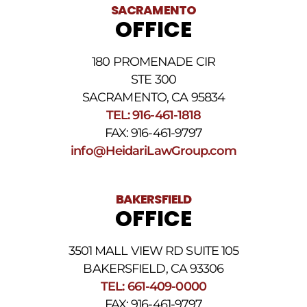
baja.
SACRAMENTO
Revise
OFFICE
nuestra
Política
de
180 PROMENADE CIR
privacidad
STE 300
y
nuestros
SACRAMENTO, CA 95834
Términos
TEL: 916-461-1818
y
FAX: 916-461-9797
condiciones
de
info@HeidariLawGroup.com
SMS
.
BAKERSFIELD
OFFICE
3501 MALL VIEW RD SUITE 105
BAKERSFIELD, CA 93306
TEL: 661-409-0000
FAX: 916-461-9797