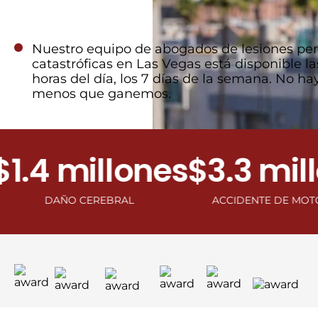
Nuestro equipo de abogados de lesiones pe
catastróficas en Las Vegas está disponible la
horas del día, los 7 días de la semana. No hay
menos que ganemos.
4 millones
$3.3 millon
DAÑO CEREBRAL
ACCIDENTE DE MOTOCICLETA