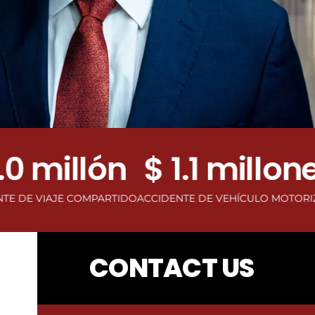
millón
$ 1.1 millones
$
IAJE COMPARTIDO
ACCIDENTE DE VEHÍCULO MOTORIZADO
AC
CONTACT US