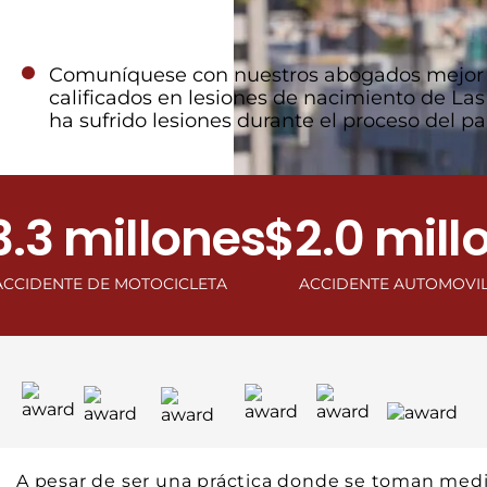
Comuníquese con nuestros abogados mejor
calificados en lesiones de nacimiento de Las
ha sufrido lesiones durante el proceso del pa
millones
$2.0 millone
E DE MOTOCICLETA
ACCIDENTE AUTOMOVILISTICO
A pesar de ser una práctica donde se toman medid