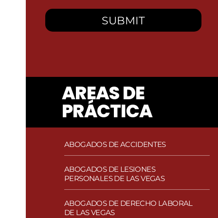
AREAS DE
PRÁCTICA
ABOGADOS DE ACCIDENTES
Abogados de accidentes de autobús
en Las Vegas
ABOGADOS DE LESIONES
PERSONALES DE LAS VEGAS
Abogados de Accidentes de Bicicleta
Abogados de asalto y agresión en Las
en Las Vegas
Vegas
ABOGADOS DE DERECHO LABORAL
Abogados de Accidentes de
DE LAS VEGAS
Lesiones por envenenamiento por
Camiones en Las Vegas