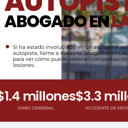
AUTOPIS
ABOGADO EN
L
Si ha estado involucrado en un accidente en 
autopista, llame a nuestros abogados en La
para ver cómo puede obtener compensación
lesiones.
4 millones
$3.3 millon
DAÑO CEREBRAL
ACCIDENTE DE MOTOCICLETA