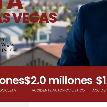
TA
AS VEGAS
la
s Vegas
 por sus
es
$2.0 millones
$1.0 
ACCIDENTE AUTOMOVILISTICO
ACCIDENTE DE VI