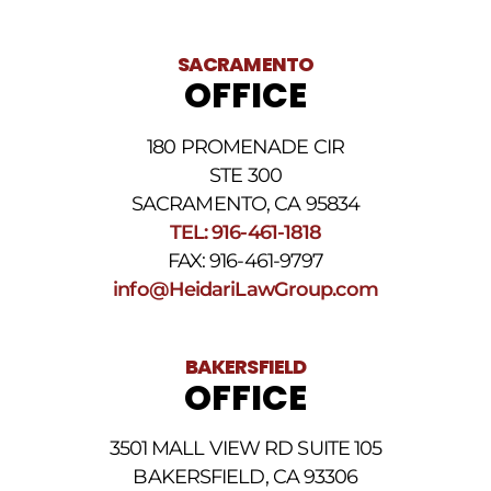
darse
de
baja.
SACRAMENTO
Revise
OFFICE
nuestra
Política
de
180 PROMENADE CIR
privacidad
STE 300
y
nuestros
SACRAMENTO, CA 95834
Términos
TEL: 916-461-1818
y
FAX: 916-461-9797
condiciones
de
info@HeidariLawGroup.com
SMS
.
BAKERSFIELD
OFFICE
3501 MALL VIEW RD SUITE 105
BAKERSFIELD, CA 93306