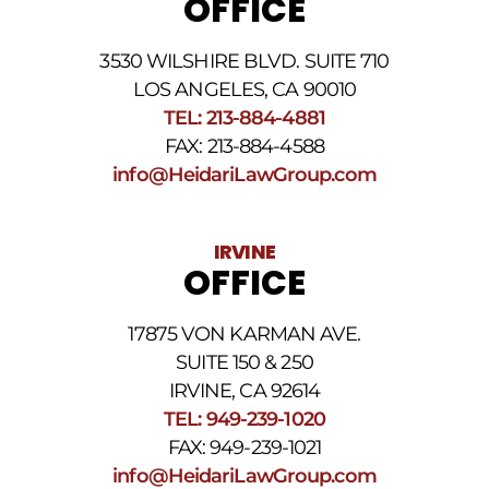
OFFICE
de
teléfono
proporcionado
3530 WILSHIRE BLVD. SUITE 710
arriba.
La
LOS ANGELES, CA 90010
frecuencia
TEL: 213-884-4881
de
FAX: 213-884-4588
los
SMS
info@HeidariLawGroup.com
puede
variar.
Pueden
IRVINE
aplicarse
OFFICE
cargos
por
datos.
17875 VON KARMAN AVE.
Para
obtener
SUITE 150 & 250
ayuda,
IRVINE, CA 92614
responda
TEL: 949-239-1020
HELP.
Responda
FAX: 949-239-1021
STOP
info@HeidariLawGroup.com
para