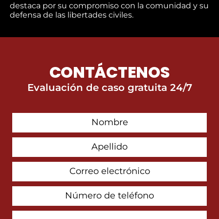
destaca por su compromiso con la comunidad y su
defensa de las libertades civiles.
CONTÁCTENOS
Evaluación de caso gratuita 24/7
First
Contact
Name
Last
Name
Email
Address
Phone
Number
How