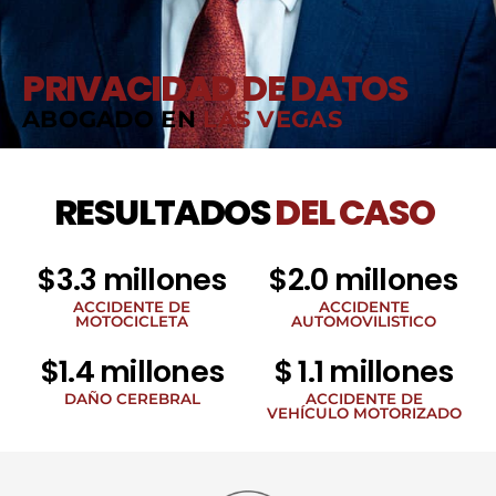
PRIVACIDAD DE DATOS
ABOGADO EN
LAS VEGAS
RESULTADOS
DEL CASO
$3.3 millones
$2.0 millones
ACCIDENTE DE
ACCIDENTE
MOTOCICLETA
AUTOMOVILISTICO
$1.4 millones
$ 1.1 millones
DAÑO CEREBRAL
ACCIDENTE DE
VEHÍCULO MOTORIZADO