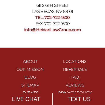
611 S 6TH STREET
LAS VEGAS, NV 89101
TEL: 702-722-1500
FAX: 702-722-1600
info@HeidariLawGroup.com
ABOUT
LOCATIONS
OUR MISSION
REFERRALS
BLOG
FAQ
SITEMAP
REVIEWS
EVENTS
PRIVACY POLICY
LIVE CHAT
TEXT US
ACCESSIBILITY
DISCLAIMER