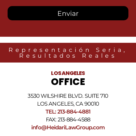
recibir
mensajes
SMS
de
Heidari
Law
Group
relacionados
Representación Seria,
con
Resultados Reales
noticias
legales
al
LOS ANGELES
número
OFFICE
de
teléfono
proporcionado
3530 WILSHIRE BLVD. SUITE 710
arriba.
La
LOS ANGELES, CA 90010
frecuencia
TEL: 213-884-4881
de
FAX: 213-884-4588
los
SMS
info@HeidariLawGroup.com
puede