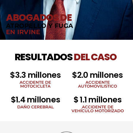
ABOGADOS DE
ATROPELLO Y FUGA
EN IRVINE
RESULTADOS
DEL CASO
$3.3 millones
$2.0 millones
ACCIDENTE DE
ACCIDENTE
MOTOCICLETA
AUTOMOVILISTICO
$1.4 millones
$ 1.1 millones
DAÑO CEREBRAL
ACCIDENTE DE
VEHÍCULO MOTORIZADO