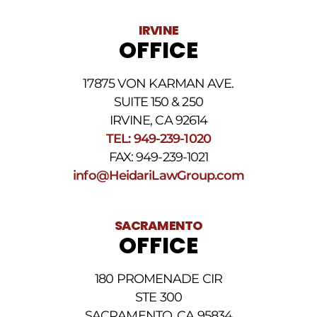
variar.
Pueden
IRVINE
aplicarse
OFFICE
cargos
por
datos.
17875 VON KARMAN AVE.
Para
obtener
SUITE 150 & 250
ayuda,
IRVINE, CA 92614
responda
TEL: 949-239-1020
HELP.
Responda
FAX: 949-239-1021
STOP
info@HeidariLawGroup.com
para
darse
de
baja.
SACRAMENTO
Revise
OFFICE
nuestra
Política
de
180 PROMENADE CIR
privacidad
STE 300
y
nuestros
SACRAMENTO, CA 95834