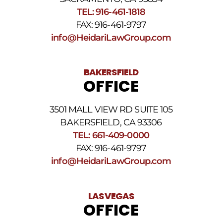
Términos
TEL: 916-461-1818
y
FAX: 916-461-9797
condiciones
de
info@HeidariLawGroup.com
SMS
.
BAKERSFIELD
OFFICE
3501 MALL VIEW RD SUITE 105
BAKERSFIELD, CA 93306
TEL: 661-409-0000
FAX: 916-461-9797
info@HeidariLawGroup.com
LAS VEGAS
OFFICE