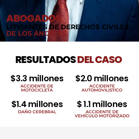
ABOGADOS
LITIGANTES DE DERECHOS CIVILES
DE LOS ÁNGELES
RESULTADOS
DEL CASO
$3.3 millones
$2.0 millones
ACCIDENTE DE
ACCIDENTE
MOTOCICLETA
AUTOMOVILISTICO
$1.4 millones
$ 1.1 millones
DAÑO CEREBRAL
ACCIDENTE DE
VEHÍCULO MOTORIZADO