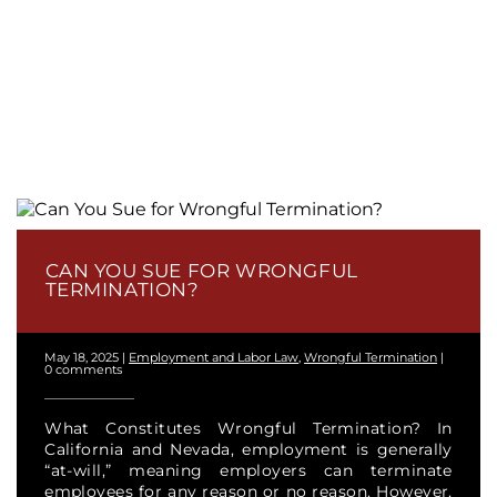
CAN YOU SUE FOR WRONGFUL
TERMINATION?
May 18, 2025
|
Employment and Labor Law
,
Wrongful Termination
|
0 comments
What Constitutes Wrongful Termination? In
California and Nevada, employment is generally
“at-will,” meaning employers can terminate
employees for any reason or no reason. However,