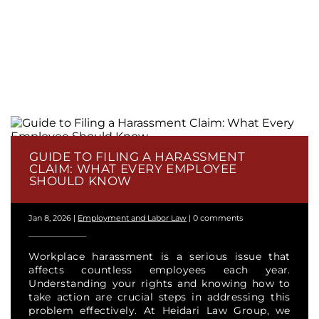
GUIDE TO FILING A HARASSMENT
CLAIM: WHAT EVERY EMPLOYEE
SHOULD KNOW
Jan 8, 2026
|
Employment and Labor Law
|
0 comments
Workplace harassment is a serious issue that
affects countless employees each year.
Understanding your rights and knowing how to
take action are crucial steps in addressing this
problem effectively. At Heidari Law Group, we